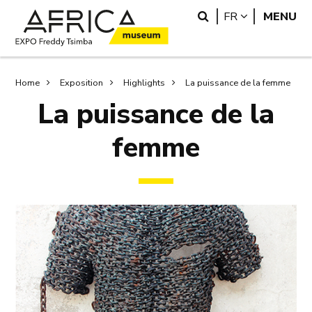
Skip
Skip
Search
LANGUAGE
FR
MENU
to
to
main
search
content
Breadcrumb
Home
Exposition
Highlights
La puissance de la femme
La puissance de la
femme