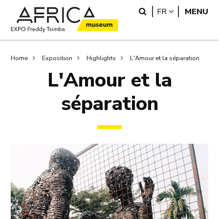
Skip
Skip
Search
LANGUAGE
FR
MENU
to
to
main
search
content
Breadcrumb
Home
Exposition
Highlights
L'Amour et la séparation
L'Amour et la
séparation