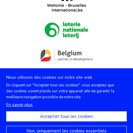
Nous utilisons des cookies sur notre site web.
En cliquant sur "Accepter tous les cookies", vous acceptez que
des cookies soient placés sur votre appareil afin de garantir la
meilleure navigation possible de notre site.
Facebook
Instagram
Youtube
En savoir plus
X
Accepter tous les cookies
Copyright (c) - Musée royal de l'Afrique centrale - 2020
Non, uniquement les cookies essentiels